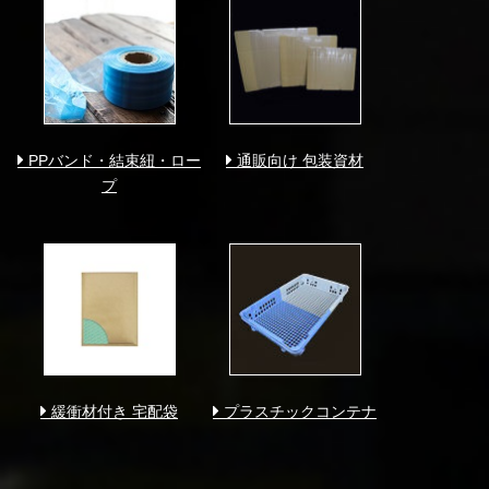
PPバンド・結束紐・ロー
通販向け 包装資材
プ
緩衝材付き 宅配袋
プラスチックコンテナ