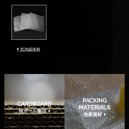
気泡緩衝材
PACKING
CARDBOARD
MATERIALS
段ボール製品
包装資材