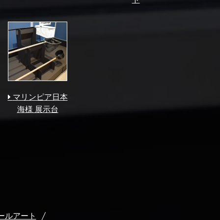
マリンピア日本
海様 展示台
ールアート