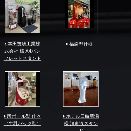
本田技研工業株
福袋型什器
式会社 様 A4パン
フレットスタンド
段ボール製 什器
ホテル日航新潟
（牛乳パック型）
様 消毒液スタン
ド