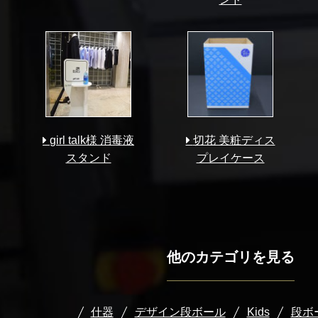
girl talk様 消毒液
切花 美粧ディス
スタンド
プレイケース
他のカテゴリを見る
什器
デザイン段ボール
Kids
段ボ