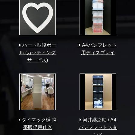
ハート型段ボー
A4パンフレット
ル (カッティング
用ディスプレイ
サービス)
ダイマック様 携
河井継之助 / A4
帯販促用什器
パンフレットスタ
ンド