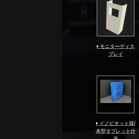
モニターディス
プレイ
イノビオット様/
本型タブレット什
器