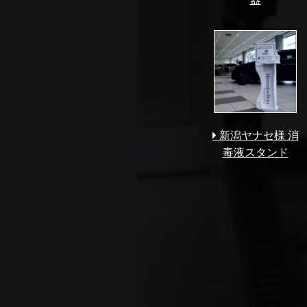
新潟ヤナセ様 消
毒液スタンド